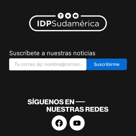
Suscríbete a nuestras noticias
Suscribirme
F
Y
a
o
c
u